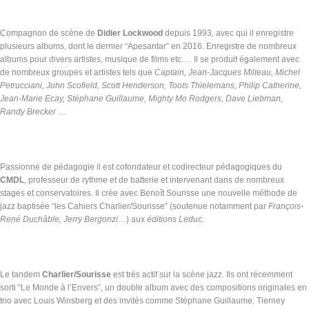
Compagnon de scène de
Didier Lockwood
depuis 1993, avec qui il enregistre
plusieurs albums, dont le dernier “Apesantar” en 2016. Enregistre de nombreux
albums pour divers artistes, musique de films etc…. Il se produit également avec
de nombreux groupes et artistes tels que
Captain, Jean-Jacques Milteau, Michel
Petrucciani, John Scofield, Scott Henderson, Toots Thielemans, Philip Catherine,
Jean-Marie Ecay, Stéphane Guillaume, Mighty Mo Rodgers, Dave Liebman,
Randy Brecker
…
Passionné de pédagogie il est cofondateur et codirecteur pédagogiques du
CMDL
, professeur de rythme et de batterie et intervenant dans de nombreux
stages et conservatoires. Il crée avec Benoît Sourisse une nouvelle méthode de
jazz baptisée “les Cahiers Charlier/Sourisse” (soutenue notamment par
François-
René Duchâble, Jerry Bergonzi
…) aux
éditions Leduc
.
Le tandem
Charlier/Sourisse
est très actif sur la scène jazz. Ils ont récemment
sorti “Le Monde à l’Envers”, un double album avec des compositions originales en
trio avec Louis Winsberg et des invités comme Stéphane Guillaume, Tierney