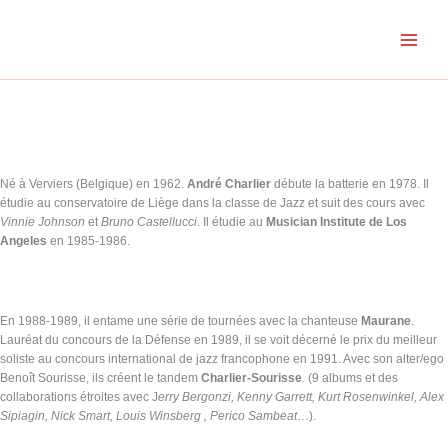
Skip
to
content
Né à Verviers (Belgique) en 1962.
André Charlier
débute la batterie en 1978. Il
étudie au conservatoire de Liège dans la classe de Jazz et suit des cours avec
Vinnie Johnson
et
Bruno Castellucci
. Il étudie au
Musician Institute de Los
Angeles
en 1985-1986.
En 1988-1989, il entame une série de tournées avec la chanteuse
Maurane
.
Lauréat du concours de la Défense en 1989, il se voit décerné le prix du meilleur
soliste au concours international de jazz francophone en 1991. Avec son alter/ego
Benoît Sourisse, ils créent le tandem
Charlier-Sourisse
. (9 albums et des
collaborations étroites avec J
erry Bergonzi, Kenny Garrett, Kurt Rosenwinkel, Alex
Sipiagin, Nick Smart, Louis Winsberg , Perico Sambeat
…).