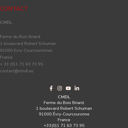
CONTACT
CMDL
Ferme du Bois Briard,
1 boulevard Robert Schuman
91000 Evry-Courcouronnes
France
+ 33 (0)1 71 63 73 95
contact@cmdl.eu
CMDL
Ferme du Bois Briard,
1 boulevard Robert Schuman
91000 Évry-Courcouronne
France
+33(0)1 71 63 73 95