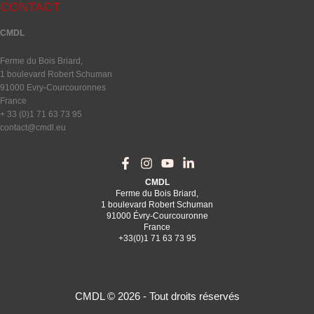
CONTACT
CMDL
Ferme du Bois Briard,
1 boulevard Robert Schuman
91000 Evry-Courcouronnes
France
+ 33 (0)1 71 63 73 95
contact@cmdl.eu
CMDL
Ferme du Bois Briard,
1 boulevard Robert Schuman
91000 Évry-Courcouronne
France
+33(0)1 71 63 73 95
CMDL © 2026 - Tout droits réservés