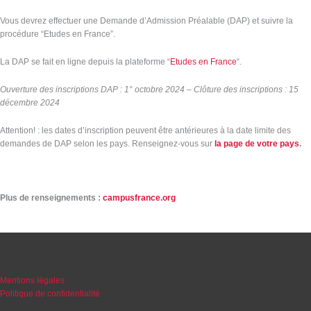
Vous devrez effectuer une Demande d’Admission Préalable (DAP) et suivre la
procédure “Etudes en France”.
La DAP se fait en ligne depuis la plateforme “
Etudes en France
“.
Ouverture des inscriptions DAP : 1° octobre 2024 – Clôture des inscriptions : 15
décembre 2024
Attention! : les dates d’inscription peuvent être antérieures à la date limite des
demandes de DAP selon les pays. Renseignez-vous sur
la page de votre pays
.
Plus de renseignements :
campusfrance.org
Mentions légales
Politique de confidentialité