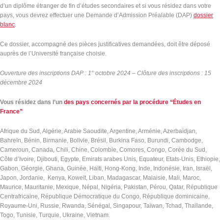
d’un diplôme étranger de fin d’études secondaires et si vous résidez dans votre
pays, vous devrez effectuer une Demande d’Admission Préalable (DAP)
dossier
blanc
.
Ce dossier, accompagné des pièces justificatives demandées, doit être déposé
auprès de l’Université française choisie.
Ouverture des inscriptions DAP : 1° octobre 2024 – Clôture des inscriptions : 15
décembre 2024
Vous résidez dans l’un
des pays concernés par la procédure “Études en
France”
Afrique du Sud, Algérie, Arabie Saoudite, Argentine, Arménie, Azerbaïdjan,
Bahreïn, Bénin, Birmanie, Bolivie, Brésil, Burkina Faso, Burundi, Cambodge,
Cameroun, Canada, Chili, Chine, Colombie, Comores, Congo, Corée du Sud,
Côte d’Ivoire, Djibouti, Egypte, Emirats arabes Unis, Equateur, Etats-Unis, Ethiopie,
Gabon, Géorgie, Ghana, Guinée, Haïti, Hong-Kong, Inde, Indonésie, Iran, Israël,
Japon, Jordanie, Kenya, Koweït, Liban, Madagascar, Malaisie, Mali, Maroc,
Maurice, Mauritanie, Mexique, Népal, Nigéria, Pakistan, Pérou, Qatar, République
Centrafricaine, République Démocratique du Congo, République dominicaine,
Royaume-Uni, Russie, Rwanda, Sénégal, Singapour, Taïwan, Tchad, Thaïlande,
Togo, Tunisie, Turquie, Ukraine, Vietnam.