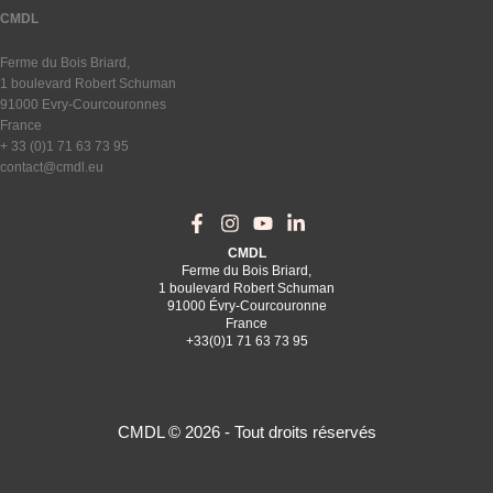
CMDL
Ferme du Bois Briard,
1 boulevard Robert Schuman
91000 Evry-Courcouronnes
France
+ 33 (0)1 71 63 73 95
contact@cmdl.eu
CMDL
Ferme du Bois Briard,
1 boulevard Robert Schuman
91000 Évry-Courcouronne
France
+33(0)1 71 63 73 95
CMDL © 2026 - Tout droits réservés