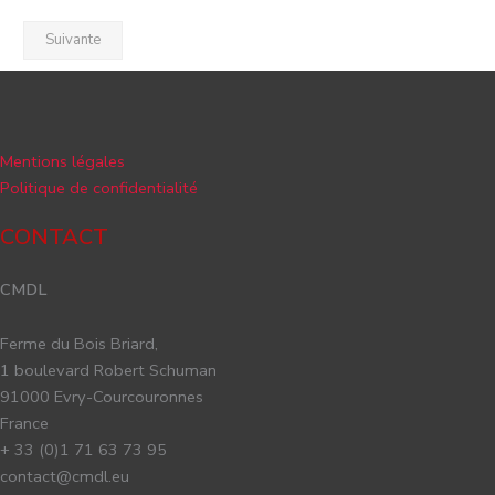
Suivante
Mentions légales
Politique de confidentialité
CONTACT
CMDL
Ferme du Bois Briard,
1 boulevard Robert Schuman
91000 Evry-Courcouronnes
France
+ 33 (0)1 71 63 73 95
contact@cmdl.eu