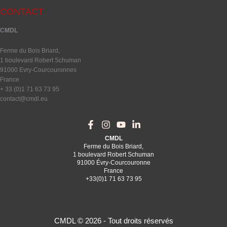
-
m
CONTACT
f
CMDL
Ferme du Bois Briard,
1 boulevard Robert Schuman
91000 Evry-Courcouronnes
France
+ 33 (0)1 71 63 73 95
contact@cmdl.eu
CMDL
Ferme du Bois Briard,
1 boulevard Robert Schuman
91000 Évry-Courcouronne
France
+33(0)1 71 63 73 95
CMDL © 2026 - Tout droits réservés