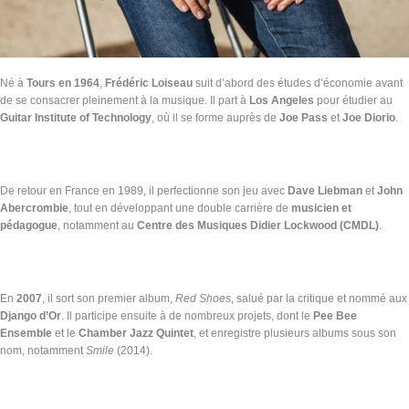
Né à
Tours en 1964
,
Frédéric Loiseau
suit d’abord des études d’économie avant
de se consacrer pleinement à la musique. Il part à
Los Angeles
pour étudier au
Guitar Institute of Technology
, où il se forme auprès de
Joe Pass
et
Joe Diorio
.
De retour en France en 1989, il perfectionne son jeu avec
Dave Liebman
et
John
Abercrombie
, tout en développant une double carrière de
musicien et
pédagogue
, notamment au
Centre des Musiques Didier Lockwood (CMDL)
.
En
2007
, il sort son premier album,
Red Shoes
, salué par la critique et nommé aux
Django d’Or
. Il participe ensuite à de nombreux projets, dont le
Pee Bee
Ensemble
et le
Chamber Jazz Quintet
, et enregistre plusieurs albums sous son
nom, notamment
Smile
(2014).