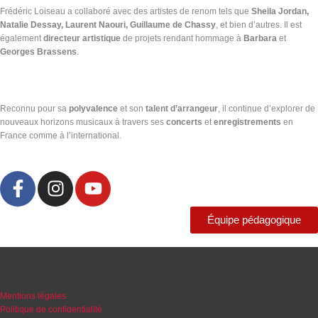
Frédéric Loiseau a collaboré avec des artistes de renom tels que
Sheila Jordan,
Natalie Dessay, Laurent Naouri, Guillaume de Chassy
, et bien d’autres. Il est
également
directeur artistique
de projets rendant hommage à
Barbara
et
Georges Brassens
.
Reconnu pour sa
polyvalence
et son
talent d’arrangeur
, il continue d’explorer de
nouveaux horizons musicaux à travers ses
concerts
et
enregistrements
en
France comme à l’international.
F
I
Y
a
n
o
c
s
u
Équipe pédagogique
e
t
t
b
a
u
o
g
b
o
r
e
Mentions légales
k
a
Politique de confidentialité