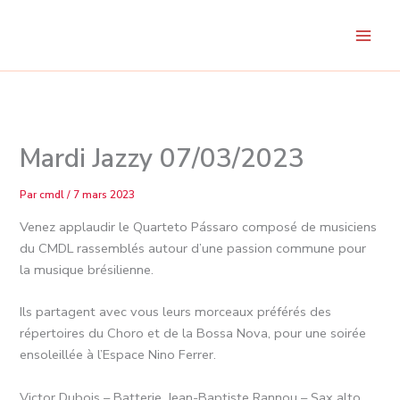
Aller
au
contenu
Mardi Jazzy 07/03/2023
Par
cmdl
/
7 mars 2023
Venez applaudir le Quarteto Pássaro composé de musiciens
du CMDL rassemblés autour d’une passion commune pour
la musique brésilienne.
Ils partagent avec vous leurs morceaux préférés des
répertoires du Choro et de la Bossa Nova, pour une soirée
ensoleillée à l’Espace Nino Ferrer.
Victor Dubois – Batterie, Jean-Baptiste Rannou – Sax alto,