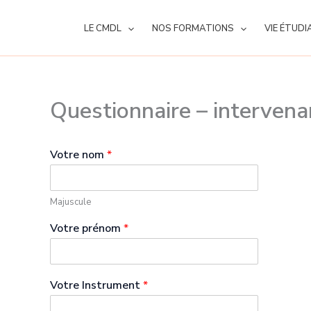
Aller
au
LE CMDL
NOS FORMATIONS
VIE ÉTUDI
contenu
Questionnaire – interven
Votre nom
*
Majuscule
Votre prénom
*
Votre Instrument
*