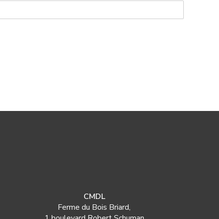
CMDL
Ferme du Bois Briard,
1 boulevard Robert Schuman