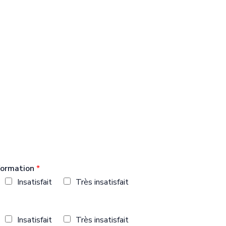
 formation
*
Insatisfait
Très insatisfait
Insatisfait
Très insatisfait